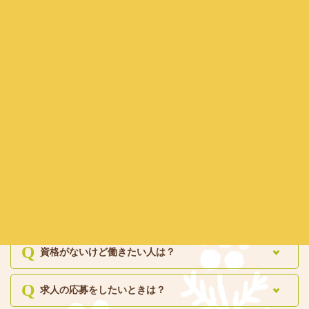
送迎の範囲は？
送迎時間の希望はきいてもらえますか？
急な用事で別の場所（ご自宅以外）に送迎してもらう
ことはできますか？
保護者での送り迎えも可能ですか？
一緒に働きたい方
放課後等デイサービスで働ける人は？
資格がないけど働きたい人は？
求人の応募をしたいときは？